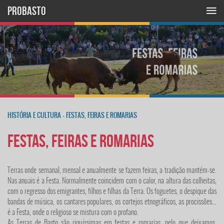
PROBASTO
HISTÓRIA E CULTURA
-
FESTAS, FEIRAS E ROMARIAS
Festas, Feiras e Romarias
Terras onde semanal, mensal e anualmente se fazem feiras, a tradição mantém-se.
Nas anuais é a Festa. Normalmente coincidem com o calor, na altura das colheitas,
com o regresso dos emigrantes, filhos e filhas da Terra. Os foguetes, o despique das
bandas de música, os cantares populares, os cortejos etnográficos, as procissões...
é a Festa, onde o religioso se mistura com o profano.
As Terras de Basto são riquíssimas em festas e romarias, pelo que deixamos,