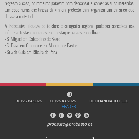
regresso a casa, os romeiros paravam para descansar e comer as suas merendas.
Um copo numa das tascas da vila era pretexto para organizar um bailarico que
durava a noite toda.
A indiscutível riqueza do folclore e etnografia regional pode ser apreciada nas
inúmeras festas e romarias com destaque para as concelhias:
• S. Miguel em Cabeceiras de Basto;
• S. Tiago em Celorico e em Mondim de Basto;
• Sr.ª da Guia em Ribeira de Pena.
+351253662025
|
+351253662025
COFINANCIADO PELO
FEADER
probasto@probasto.pt