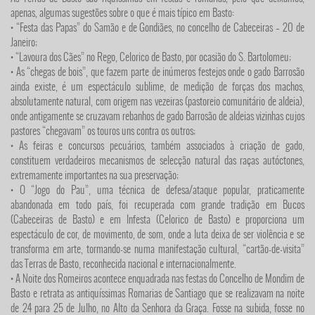
apenas, algumas sugestões sobre o que é mais típico em Basto:
• “Festa das Papas” do Samão e de Gondiães, no concelho de Cabeceiras – 20 de
Janeiro;
• “Lavoura dos Cães” no Rego, Celorico de Basto, por ocasião do S. Bartolomeu;
• As “chegas de bois”, que fazem parte de inúmeros festejos onde o gado Barrosão
ainda existe, é um espectáculo sublime, de medição de forças dos machos,
absolutamente natural, com origem nas vezeiras (pastoreio comunitário de aldeia),
onde antigamente se cruzavam rebanhos de gado Barrosão de aldeias vizinhas cujos
pastores “chegavam” os touros uns contra os outros;
• As feiras e concursos pecuários, também associados à criação de gado,
constituem verdadeiros mecanismos de selecção natural das raças autóctones,
extremamente importantes na sua preservação;
• O “Jogo do Pau”, uma técnica de defesa/ataque popular, praticamente
abandonada em todo país, foi recuperada com grande tradição em Bucos
(Cabeceiras de Basto) e em Infesta (Celorico de Basto) e proporciona um
espectáculo de cor, de movimento, de som, onde a luta deixa de ser violência e se
transforma em arte, tormando-se numa manifestação cultural, “cartão-de-visita”
das Terras de Basto, reconhecida nacional e internacionalmente.
• A Noite dos Romeiros acontece enquadrada nas festas do Concelho de Mondim de
Basto e retrata as antiquíssimas Romarias de Santiago que se realizavam na noite
de 24 para 25 de Julho, no Alto da Senhora da Graça. Fosse na subida, fosse no