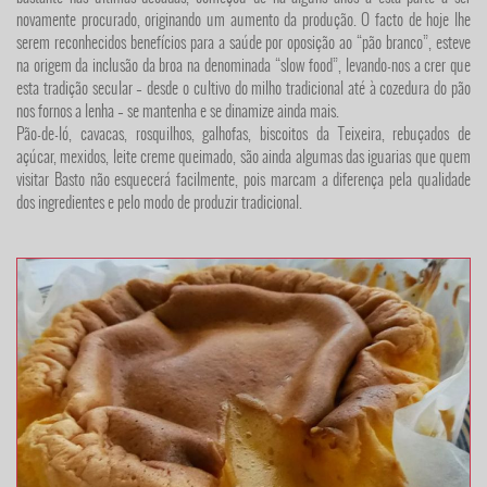
novamente procurado, originando um aumento da produção. O facto de hoje lhe
serem reconhecidos benefícios para a saúde por oposição ao “pão branco”, esteve
na origem da inclusão da broa na denominada “slow food”, levando-nos a crer que
esta tradição secular – desde o cultivo do milho tradicional até à cozedura do pão
nos fornos a lenha – se mantenha e se dinamize ainda mais.
Pão-de-ló, cavacas, rosquilhos, galhofas, biscoitos da Teixeira, rebuçados de
açúcar, mexidos, leite creme queimado, são ainda algumas das iguarias que quem
visitar Basto não esquecerá facilmente, pois marcam a diferença pela qualidade
dos ingredientes e pelo modo de produzir tradicional.