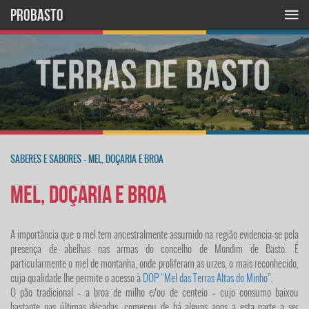
PROBASTO
SABERES E SABORES
-
MEL, DOÇARIA E BROA
Mel, Doçaria e Broa
A importância que o mel tem ancestralmente assumido na região evidencia-se pela
presença de abelhas nas armas do concelho de Mondim de Basto. É
particularmente o mel de montanha, onde proliferam as urzes, o mais reconhecido,
cuja qualidade lhe permite o acesso à
DOP “Mel das Terras Altas do Minho”
.
O pão tradicional – a broa de milho e/ou de centeio – cujo consumo baixou
bastante nas últimas décadas, começou de há alguns anos a esta parte a ser