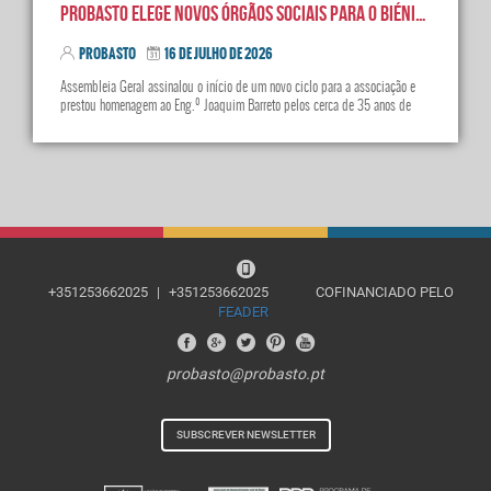
Probasto elege novos órgãos sociais para o biénio 2026-2028
PROBASTO
16 DE JULHO DE 2026
Assembleia Geral assinalou o início de um novo ciclo para a associação e
prestou homenagem ao Eng.º Joaquim Barreto pelos cerca de 35 anos de
dedicação ao desenvolvimento da Região de Basto.
+351253662025
|
+351253662025
COFINANCIADO PELO
FEADER
probasto@probasto.pt
SUBSCREVER NEWSLETTER