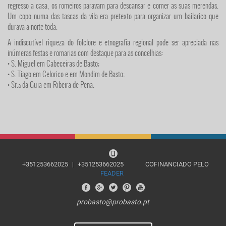
regresso a casa, os romeiros paravam para descansar e comer as suas merendas.
Um copo numa das tascas da vila era pretexto para organizar um bailarico que
durava a noite toda.
A indiscutível riqueza do folclore e etnografia regional pode ser apreciada nas
inúmeras festas e romarias com destaque para as concelhias:
• S. Miguel em Cabeceiras de Basto;
• S. Tiago em Celorico e em Mondim de Basto;
• Sr.ª da Guia em Ribeira de Pena.
+351253662025
|
+351253662025
COFINANCIADO PELO
FEADER
probasto@probasto.pt