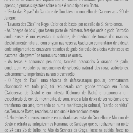
apenas, algumas sugestões sobre o que é mais típico em Basto:
• “Festa das Papas” do Samão e de Gondiães, no concelho de Cabeceiras – 20 de
Janeiro;
• “Lavoura dos Cães” no Rego, Celorico de Basto, por ocasião do S. Bartolomeu;
• As “chegas de bois”, que fazem parte de inúmeros festejos onde o gado Barrosão
ainda existe, é um espectáculo sublime, de medição de forças dos machos,
absolutamente natural, com origem nas vezeiras (pastoreio comunitário de aldeia),
onde antigamente se cruzavam rebanhos de gado Barrosão de aldeias vizinhas cujos
pastores “chegavam” os touros uns contra os outros;
• As feiras e concursos pecuários, também associados à criação de gado,
constituem verdadeiros mecanismos de selecção natural das raças autóctones,
extremamente importantes na sua preservação;
• O “Jogo do Pau”, uma técnica de defesa/ataque popular, praticamente
abandonada em todo país, foi recuperada com grande tradição em Bucos
(Cabeceiras de Basto) e em Infesta (Celorico de Basto) e proporciona um
espectáculo de cor, de movimento, de som, onde a luta deixa de ser violência e se
transforma em arte, tormando-se numa manifestação cultural, “cartão-de-visita”
das Terras de Basto, reconhecida nacional e internacionalmente.
• A Noite dos Romeiros acontece enquadrada nas festas do Concelho de Mondim de
Basto e retrata as antiquíssimas Romarias de Santiago que se realizavam na noite
de 24 para 25 de Julho, no Alto da Senhora da Graça. Fosse na subida, fosse no