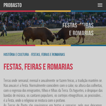
PROBASTO
HISTÓRIA E CULTURA
-
FESTAS, FEIRAS E ROMARIAS
Festas, Feiras e Romarias
Terras onde semanal, mensal e anualmente se fazem feiras, a tradição mantém-se.
Nas anuais é a Festa. Normalmente coincidem com o calor, na altura das colheitas,
com o regresso dos emigrantes, filhos e filhas da Terra. Os foguetes, o despique das
bandas de música, os cantares populares, os cortejos etnográficos, as procissões...
é a Festa, onde o religioso se mistura com o profano.
As Terras de Basto são riquíssimas em festas e romarias, pelo que deixamos,