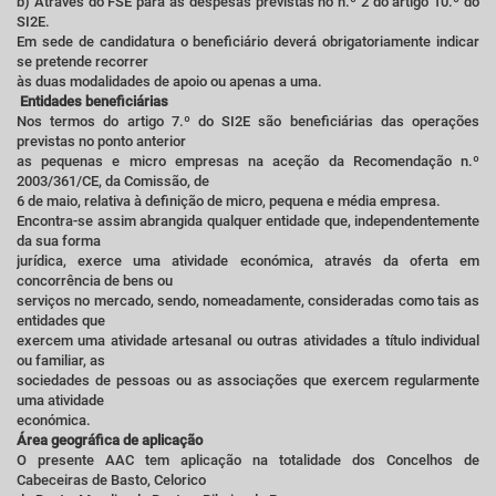
b) Através do FSE para as despesas previstas no n.º 2 do artigo 10.º do
SI2E.
Em sede de candidatura o beneficiário deverá obrigatoriamente indicar
se pretende recorrer
às duas modalidades de apoio ou apenas a uma.
Entidades beneficiárias
Nos termos do artigo 7.º do SI2E são beneficiárias das operações
previstas no ponto anterior
as pequenas e micro empresas na aceção da Recomendação n.º
2003/361/CE, da Comissão, de
6 de maio, relativa à definição de micro, pequena e média empresa.
Encontra-se assim abrangida qualquer entidade que, independentemente
da sua forma
jurídica, exerce uma atividade económica, através da oferta em
concorrência de bens ou
serviços no mercado, sendo, nomeadamente, consideradas como tais as
entidades que
exercem uma atividade artesanal ou outras atividades a título individual
ou familiar, as
sociedades de pessoas ou as associações que exercem regularmente
uma atividade
económica.
Área geográfica de aplicação
O presente AAC tem aplicação na totalidade dos Concelhos de
Cabeceiras de Basto, Celorico