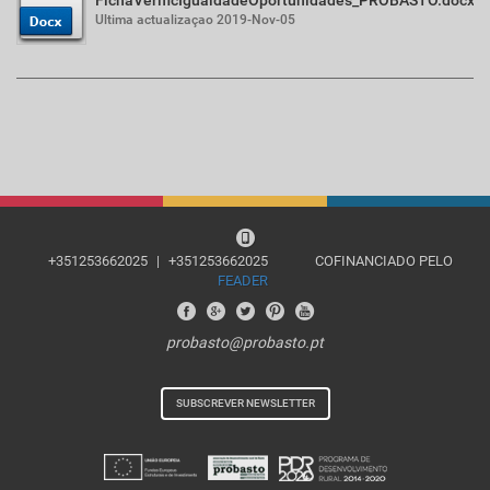
Ultima actualizaçao 2019-Nov-05
+351253662025
|
+351253662025
COFINANCIADO PELO
FEADER
probasto@probasto.pt
SUBSCREVER NEWSLETTER