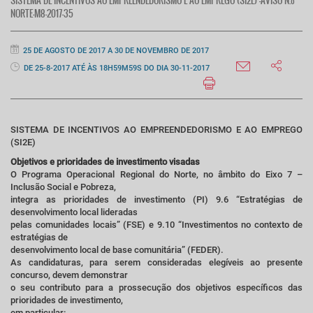
SISTEMA DE INCENTIVOS AO EMPREENDEDORISMO E AO EMPREGO (SI2E) -AVISO N.º
NORTE-M8-2017-35
25 DE AGOSTO DE 2017 A 30 DE NOVEMBRO DE 2017
DE 25-8-2017 ATÉ ÀS 18H59M59S DO DIA 30-11-2017
SISTEMA DE INCENTIVOS AO EMPREENDEDORISMO E AO EMPREGO
(SI2E)
Objetivos e prioridades de investimento visadas
O Programa Operacional Regional do Norte, no âmbito do Eixo 7 –
Inclusão Social e Pobreza,
integra as prioridades de investimento (PI) 9.6 “Estratégias de
desenvolvimento local lideradas
pelas comunidades locais” (FSE) e 9.10 “Investimentos no contexto de
estratégias de
desenvolvimento local de base comunitária” (FEDER).
As candidaturas, para serem consideradas elegíveis ao presente
concurso, devem demonstrar
o seu contributo para a prossecução dos objetivos específicos das
prioridades de investimento,
em particular: