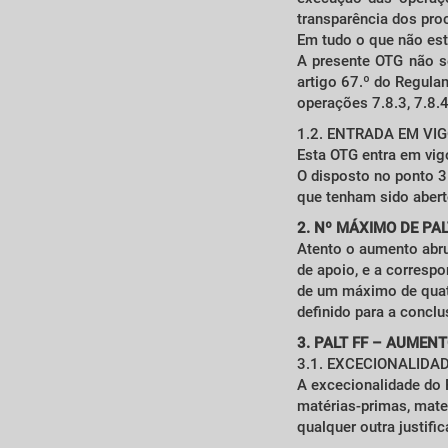
transparência dos pro
Em tudo o que não esti
A presente OTG não se
artigo 67.º do Regul
operações 7.8.3, 7.8.4
1.2. ENTRADA EM VI
Esta OTG entra em vig
O disposto no ponto 3
que tenham sido abert
2. Nº MÁXIMO DE PAL
Atento o aumento abru
de apoio, e a corresp
de um máximo de quatr
definido para a concl
3. PALT FF – AUMEN
3.1. EXCECIONALIDA
A excecionalidade do
matérias-primas, mate
qualquer outra justifi