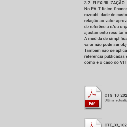
3.2. FLEXIBILIZAÇÃO
No PALT físico-financ
razoabilidade de cus
relação ao valor apro
de referência e/ou or
ajustamento resultar 
A medida de simplific
valor não pode ser ob
Também não se aplica
referência publicadas
como é o caso do VITI
OTG_10_202
Ultima actual
OTE_33_102