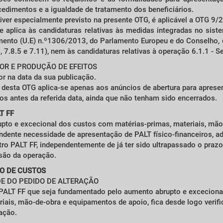
cedimentos e a igualdade de tratamento dos beneficiários.
ver especialmente previsto na presente OTG, é aplicável a OTG 9/2
 aplica às candidaturas relativas às medidas integradas no sist
amento (U.E) n.º1306/2013, do Parlamento Europeu e do Conselho,
, 7.8.5 e 7.11), nem às candidaturas relativas à operação 6.1.1 - S
GOR E PRODUÇÃO DE EFEITOS
or na data da sua publicação.
 desta OTG aplica-se apenas aos anúncios de abertura para aprese
os antes da referida data, ainda que não tenham sido encerrados.
T FF
pto e excecional dos custos com matérias-primas, materiais, mã
ondente necessidade de apresentação de PALT físico-financeiros, a
o PALT FF, independentemente de já ter sido ultrapassado o praz
usão da operação.
TO DE CUSTOS
DE DO PEDIDO DE ALTERAÇÃO
 PALT FF que seja fundamentado pelo aumento abrupto e excecion
riais, mão-de-obra e equipamentos de apoio, fica desde logo verif
cação.