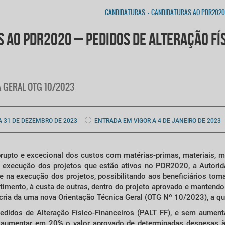
CANDIDATURAS
-
CANDIDATURAS AO PDR2020 –
 AO PDR2020 – PEDIDOS DE ALTERAÇÃO FÍ
 GERAL OTG 10/2023
 A 31 DE DEZEMBRO DE 2023
ENTRADA EM VIGOR A 4 DE JANEIRO DE 2023
upto e excecional dos custos com matérias-primas, materiais, m
 à execução dos projetos que estão ativos no PDR2020, a Autorid
de na execução dos projetos, possibilitando aos beneficiários t
imento, à custa de outras, dentro do projeto aprovado e mantendo o
cria da uma nova Orientação Técnica Geral (OTG Nº 10/2023), a qua
edidos de Alteração Físico-Financeiros (PALT FF), e sem aumenta
 aumentar em 20% o valor aprovado de determinadas despesas à 