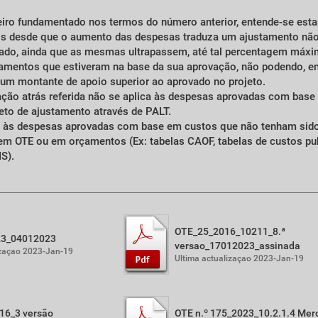
eiro fundamentado nos termos do número anterior, entende-se est
tos desde que o aumento das despesas traduza um ajustamento nã
vado, ainda que as mesmas ultrapassem, até tal percentagem máxim
çamentos que estiveram na base da sua aprovação, não podendo, e
num montante de apoio superior ao aprovado no projeto.
ação atrás referida não se aplica às despesas aprovadas com base 
jeto de ajustamento através de PALT.
 às despesas aprovadas com base em custos que não tenham sido 
 em OTE ou em orçamentos (Ex: tabelas CAOF, tabelas de custos pub
S).
OTE_25_2016_10211_8.ª
3_04012023
versao_17012023_assinada
izaçao 2023-Jan-19
Ultima actualizaçao 2023-Jan-19
16_3 versão
OTE n.º 175_2023_10.2.1.4 Mer