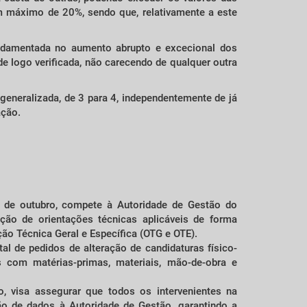
m máximo de 20%, sendo que, relativamente a este
undamentada no aumento abrupto e excecional dos
e logo verificada, não carecendo de qualquer outra
eneralizada, de 3 para 4, independentemente de já
ação.
7 de outubro, compete à Autoridade de Gestão do
ão de orientações técnicas aplicáveis de forma
ão Técnica Geral e Específica (OTG e OTE).
al de pedidos de alteração de candidaturas físico-
 com matérias-primas, materiais, mão-de-obra e
, visa assegurar que todos os intervenientes na
o de dados à Autoridade de Gestão, garantindo a