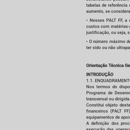
tabelas de referênci
aumento, se considera
• Nesses PALT FF, a 
custos com matérias-p
justificação, ou seja
• O número máximo de 
ter sido ou não ultra
Orientação Técnica Ge
INTRODUÇÃO
1.1. ENQUADRAMENT
Nos termos do dispos
Programa de Desenvo
transversal ou dirigi
Constitui objeto dest
financeiros (PALT F
equipamentos de apoi
A definição dos proc
execução das operaçõ