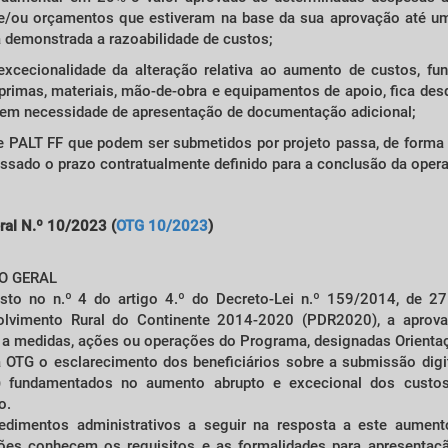
a e/ou orçamentos que estiveram na base da sua aprovação até u
 demonstrada a razoabilidade de custos;
excecionalidade da alteração relativa ao aumento de custos, f
rimas, materiais, mão-de-obra e equipamentos de apoio, fica desd
, sem necessidade de apresentação de documentação adicional;
PALT FF que podem ser submetidos por projeto passa, de forma g
passado o prazo contratualmente definido para a conclusão da oper
ral N.º 10/2023 (
OTG 10/2023
)
O GERAL
to no n.º 4 do artigo 4.º do Decreto-Lei n.º 159/2014, de 2
lvimento Rural do Continente 2014-2020 (PDR2020), a aprovaç
da a medidas, ações ou operações do Programa, designadas Orientaç
a OTG o esclarecimento dos beneficiários sobre a submissão digit
F) fundamentados no aumento abrupto e excecional dos custos
o.
edimentos administrativos a seguir na resposta a este aumento
es conhecem os requisitos e as formalidades para apresentaçã