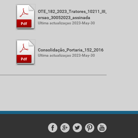
OTE_182_2023_Tratores_10211_III_v
ersao_30052023_assinada
Ultima actualizaçao 2023-May-30
Consolidação_Portaria_152_2016
Ultima actualizaçao 2023-May-30