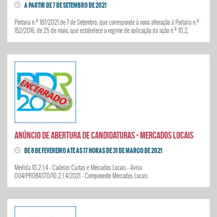
A PARTIR DE 7 DE SETEMBRO DE 2021
Portaria n.º 187/2021 de 7 de Setembro, que corresponde à nona alteração à Portaria n.º
152/2016, de 25 de maio, que estabelece o regime de aplicação da ação n.º 10.2,
«Implementação das estratégias», integrada na medida n.º 10, «LEADER»
Anúncio de abertura de candidaturas - Mercados Locais
DE 8 DE FEVEREIRO ATÉ ÀS 17 HORAS DE 31 DE MARÇO DE 2021
Medida 10.2.1.4 - Cadeias Curtas e Mercados Locais - Aviso
004/PROBASTO/10.2.1.4/2021 - Componente Mercados Locais