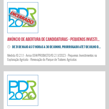
Anúncio de abertura de candidaturas - Pequenos Investimentos na Exploração Agrícola - Tratores Agrícolas
DE 31 DE MAIO ÀS 17 HORAS A 30 DE JUNHO, PRORROGADO ATÉ 7 DE JULHO DE 2023 ÀS 16:59:59
Medida 10.2.1.1 - Aviso 004/PROBASTO/10.2.1.1/2023 - Pequenos Investimentos na
Exploração Agrícola - Renovação do Parque de Tratores Agrícolas