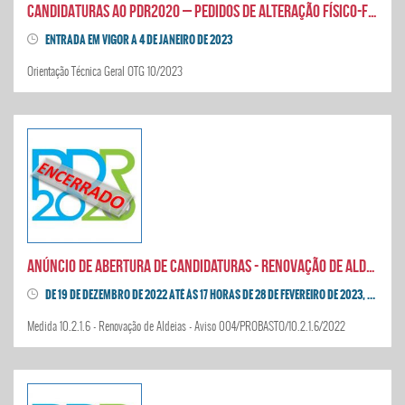
CANDIDATURAS AO PDR2020 – PEDIDOS DE ALTERAÇÃO FÍSICO-FINANCEIROS - AUMENTO DE CUSTOS
ENTRADA EM VIGOR A 4 DE JANEIRO DE 2023
Orientação Técnica Geral OTG 10/2023
Anúncio de abertura de candidaturas - Renovação de Aldeias
DE 19 DE DEZEMBRO DE 2022 ATÉ ÀS 17 HORAS DE 28 DE FEVEREIRO DE 2023, PRORROGADO ATÉ ÀS 17H DE 28 DE ABRIL
Medida 10.2.1.6 - Renovação de Aldeias - Aviso 004/PROBASTO/10.2.1.6/2022