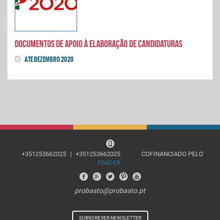
Documentos de apoio à elaboração de candidaturas
ATÉ DEZEMBRO 2020
+351253662025
|
+351253662025
COFINANCIADO PELO
FEADER
probasto@probasto.pt
SUBSCREVER NEWSLETTER