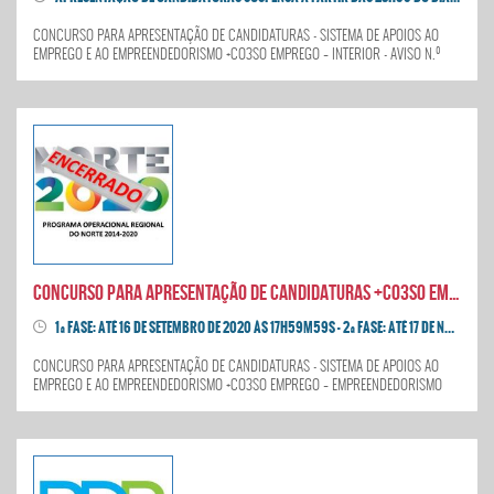
CONCURSO PARA APRESENTAÇÃO DE CANDIDATURAS - SISTEMA DE APOIOS AO
EMPREGO E AO EMPREENDEDORISMO +CO3SO EMPREGO – INTERIOR - AVISO N.º
NORTE-40-2020-55 - Suspenso a partir das 23h59 do dia 19 de agosto de 2020
CONCURSO PARA APRESENTAÇÃO DE CANDIDATURAS +CO3SO EMPREGO – EMPREENDEDORISMO SOCIAL
1ª FASE: ATÉ 16 DE SETEMBRO DE 2020 ÀS 17H59M59S - 2ª FASE: ATÉ 17 DE NOVEMBRO DE 2020 ÀS 17H59M59
CONCURSO PARA APRESENTAÇÃO DE CANDIDATURAS - SISTEMA DE APOIOS AO
EMPREGO E AO EMPREENDEDORISMO +CO3SO EMPREGO – EMPREENDEDORISMO
SOCIAL - AVISO N.º NORTE-40-2020-54