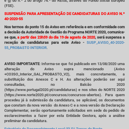
e g) do n.º 2 do artigo 74.º do REISE, através do Fundo Social Europeu
(FSE).
SUSPENSÃO PARA APRESENTAÇÃO DE CANDIDATURAS DO AVISO N.º
40-2020-55
Nos termos do ponto 15 do Aviso em referência e em conformidade com
a decisão da Autoridade de Gestão do Programa NORTE 2020, comunica-
se que,
a partir das 23h59 do dia 19 de agosto de 2020
, será suspensa a
receção de candidaturas para este Aviso -
SUSP_AVISO_40-2020-
55_PROBASTO INTERIOR
.
AVISO IMPORTANTE
: Informa-se que foi publicado em 13/08/2020 uma
alteração do Aviso supra mencionado (Aviso
+CO3SO_Interior_GAL_PROBASTO_V2), mais concretamente, a
substituição dos Anexos C e H. As alterações poderão ser aqui
consultadas, no Balcão 2020
(https://www.portugal2020.pt/candidaturas) e nos sites do NORTE 2020
(https://www.norte2020.pt/concursos/concursos-abertos). Para quem
procedeu já à submissão da candidatura, se aplicável, os documentos
que constam da nova versão do Anexo C e a nova versão da Declaração
Complementar, serão oportunamente solicitados em sede do pedido de
esclarecimentos a fazer por esta Entidade Gestora, após a análise
preliminar da candidatura.
Estratégia de Desenvolvimento Local (ELD) Terras de Basto