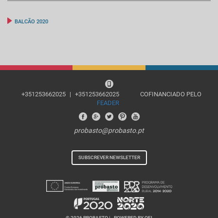
BALCÃO 2020
+351253662025
|
+351253662025
COFINANCIADO PELO
FEADER
probasto@probasto.pt
SUBSCREVER NEWSLETTER
© 2026 PROBASTO |
POWERED BY OEI